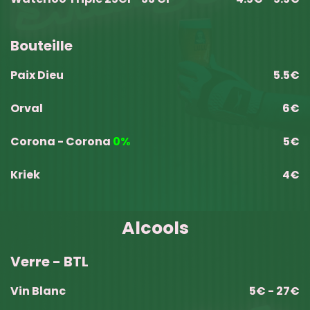
Bouteille
Paix Dieu
5.5€
Orval
6€
Corona - Corona
0%
5€
Kriek
4€
Alcools
Verre - BTL
Vin Blanc
5€ - 27€