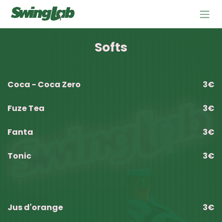
Se rendre au contenu
Softs
Coca - Coca Zero
3€
Fuze Tea
3€
Fanta
3€
Tonic
3€
Jus d'orange
3€