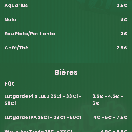
Aquarius
3.5€
Nalu
4€
Eau Plate/Pétillante
3€
Café/Thé
2.5€
Bières
Fût
Lutgarde Pils LuLu 25Cl - 33 Cl -
3.5€ - 4.5€ -
50Cl
6€
Lutgarde IPA 25Cl - 33 Cl - 50Cl
4€ - 5€ - 7.5€
Waterloo Triple 25Cl - 33 Cl
4.5€ - 5.5€