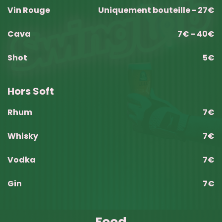
Vin Rouge
Uniquement bouteille - 27€
Cava
7€ - 40€
Shot
5€
Hors Soft
Rhum
7€
Whisky
7€
Vodka
7€
Gin
7€
Food